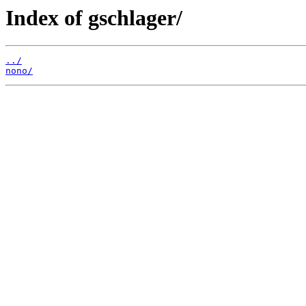
Index of gschlager/
../
nono/