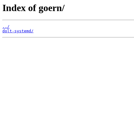
Index of goern/
../
dolt-systemd/