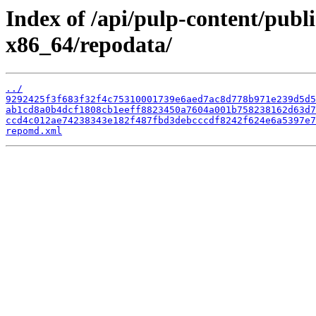
Index of /api/pulp-content/publ
x86_64/repodata/
../
9292425f3f683f32f4c75310001739e6aed7ac8d778b971e239d5d5
ab1cd8a0b4dcf1808cb1eeff8823450a7604a001b758238162d63d7
ccd4c012ae74238343e182f487fbd3debcccdf8242f624e6a5397e7
repomd.xml